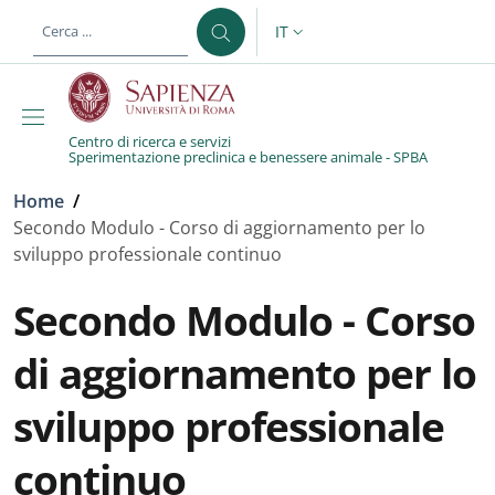
Salta al contenuto principale
Skip to footer content
IT
SELETTORE LINGUA: CURREN
Centro di ricerca e servizi
Sperimentazione preclinica e benessere animale - SPBA
Briciole di pane
Home
/
Secondo Modulo - Corso di aggiornamento per lo
sviluppo professionale continuo
Secondo Modulo - Corso
di aggiornamento per lo
sviluppo professionale
continuo