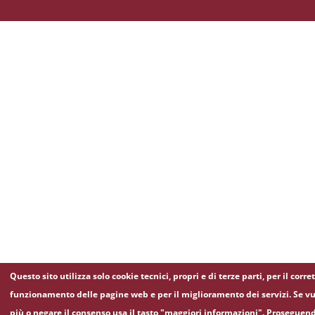
Questo sito utilizza solo cookie tecnici, propri e di terze parti, per il corre
funzionamento delle pagine web e per il miglioramento dei servizi. Se vu
più o negare il consenso usa il tasto "maggiori informazioni". Proseguen