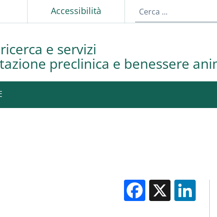
p
Accessibilità
ricerca e servizi
azione preclinica e benessere ani
E
Facebook
X
Li
M