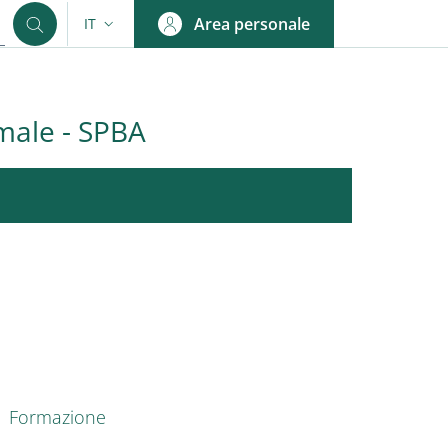
Area personale
IT
SELETTORE LINGUA: CURRENT LANGUAGE
male - SPBA
nkedIn
ENU CEV SECOND NAVIGATION
Formazione