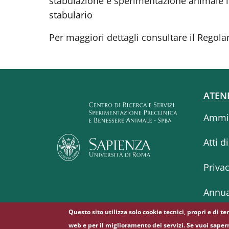
stabulazione e sperimentazione animale in 
stabulario
Per maggiori dettagli consultare il Regol
Fo
ATEN
Ammin
Atti d
Priva
Annua
Questo sito utilizza solo cookie tecnici, propri e di t
web e per il miglioramento dei servizi. Se vuoi saper