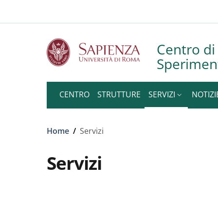
Slim to
Salta al contenuto principale
Skip to footer content
Centro di 
Speriment
CENTRO
STRUTTURE
SERVIZI
NOTIZI
Briciole di pane
Home
/
Servizi
Servizi