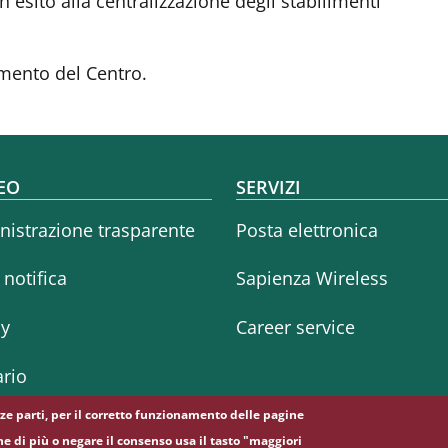
esito alla centralizzazione degli stabilimenti
amento del Centro.
oter menu
EO
SERVIZI
istrazione trasparente
Posta elettronica
i notifica
Sapienza Wireless
cy
Career service
rio
erze parti, per il corretto funzionamento delle pagine
ne di più o negare il consenso usa il tasto "maggiori