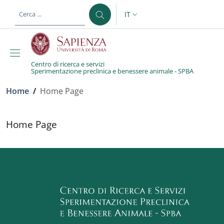
Salta al contenuto principale
Skip to footer content
IT
SELETTORE LINGUA: CURREN
Centro di ricerca e servizi
Sperimentazione preclinica e benessere animale - SPBA
Briciole di pane
Home
/
Home Page
Home Page
Home Page