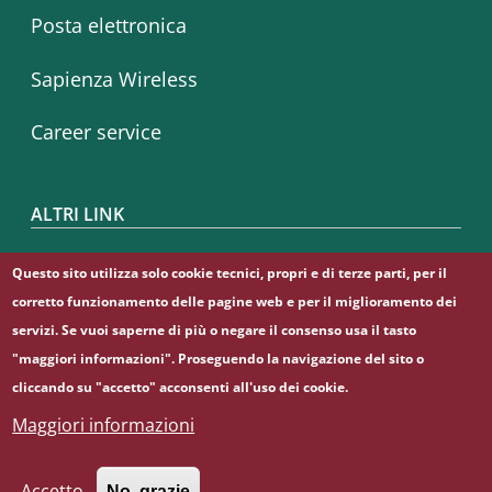
Posta elettronica
Sapienza Wireless
Career service
ALTRI LINK
CIAO
Questo sito utilizza solo cookie tecnici, propri e di terze parti, per il
corretto funzionamento delle pagine web e per il miglioramento dei
Sapienza Store
servizi. Se vuoi saperne di più o negare il consenso usa il tasto
"maggiori informazioni". Proseguendo la navigazione del sito o
cliccando su "accetto" acconsenti all'uso dei cookie.
Maggiori informazioni
© Sapienza Università di Roma - Piazzale Aldo Moro 5,
00185 Roma - (+39) 06 49911 - C.F.: 80209930587 - P. Iva:
02133771002
Accetto
No, grazie